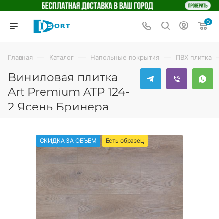
0
—
—
—
Главная
Каталог
Напольные покрытия
ПВХ плитка
Виниловая плитка
Art Premium ATP 124-
2 Ясень Бринера
СКИДКА ЗА ОБЪЕМ
Есть образец