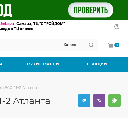
&nbsp;
г. Самара, ТЦ "СТРОЙДОМ",
въезде в ТЦ справа
Каталог
0
Я
СУХИЕ СМЕСИ
АКЦИИ
ia ECO 11-2 Атланта
1-2 Атланта