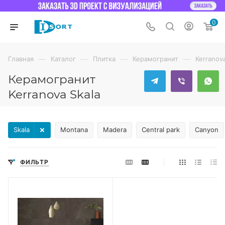
0
—
—
—
—
Главная
Каталог
Плитка
Керамогранит
Kerranov
Керамогранит
Kerranova Skala
Skala
Montana
Madera
Central park
Canyon
ФИЛЬТР