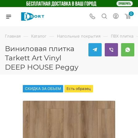
0
—
—
—
Главная
Каталог
Напольные покрытия
ПВХ плитка
Виниловая плитка
Tarkett Art Vinyl
DEEP HOUSE Peggy
СКИДКА ЗА ОБЪЕМ
Есть образец