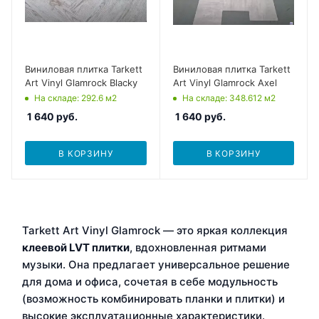
Виниловая плитка Tarkett
Виниловая плитка Tarkett
Art Vinyl Glamrock Blacky
Art Vinyl Glamrock Axel
На складе
: 292.6
м2
На складе
: 348.612
м2
1 640
руб.
1 640
руб.
В КОРЗИНУ
В КОРЗИНУ
Tarkett Art Vinyl Glamrock — это яркая коллекция
клеевой LVT плитки
, вдохновленная ритмами
музыки. Она предлагает универсальное решение
для дома и офиса, сочетая в себе модульность
(возможность комбинировать планки и плитки) и
высокие эксплуатационные характеристики.