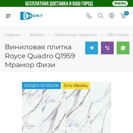
0
—
—
—
Главная
Каталог
Напольные покрытия
ПВХ плитка
Виниловая плитка
Royce Quadro Q1959
Мрамор Физи
СКИДКА ЗА ОБЪЕМ
Есть образец