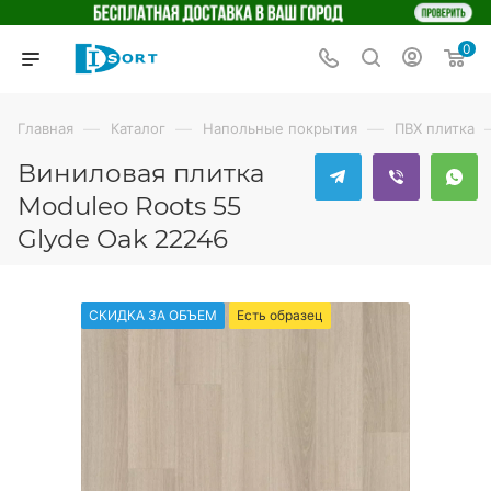
0
—
—
—
Главная
Каталог
Напольные покрытия
ПВХ плитка
Виниловая плитка
Moduleo Roots 55
Glyde Oak 22246
СКИДКА ЗА ОБЪЕМ
Есть образец