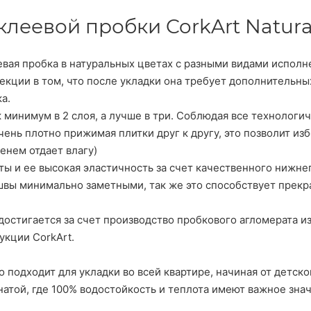
клеевой пробки CorkArt Natura
еевая пробка в натуральных цветах с разными видами испол
екции в том, что после укладки она требует дополнительны
ка.
 минимум в 2 слоя, а лучше в три. Соблюдая все технологи
 очень плотно прижимая плитки друг к другу, это позволит и
менем отдает влагу)
ы и ее высокая эластичность за счет качественного нижнего
швы минимально заметными, так же это способствует прекр
достигается за счет производство пробкового агломерата из
укции CorkArt.
 подходит для укладки во всей квартире, начиная от детско
натой, где 100% водостойкость и теплота имеют важное зна