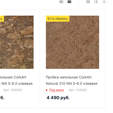
ец
Есть образец
ольная CorkArt
Пробка напольная CorkArt
3 NN S-6.0 клеевая
Natural 310 NN S-6.0 клеевая
Арт.: 225063
Под заказ
Арт.: 225062
б.
4 490
руб.