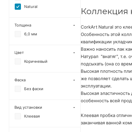
Natural
Коллекция 
Толщина
CorkArt Natural это кл
Особенность этой колл
6,0 мм
квалификации укладчи
Важно наносить лак как
Цвет
Натурал "внатяг", т.е.
Коричневый
подсыхать (она со вре
Высокая плотность плит
же позволяет сделать 
Фаска
эксплуатации.
Без фаски
Высокая эластичность 
особенность всей прод
Вид установки
Клеевая пробка отлично
Клеевая
заканчивая ванной ком