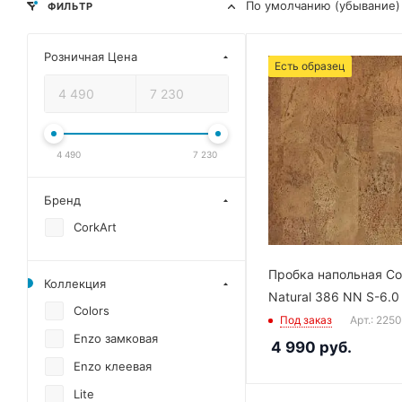
По умолчанию (убывание)
ФИЛЬТР
Розничная Цена
Есть образец
4 490
7 230
Бренд
CorkArt
Пробка напольная Co
Коллекция
Natural 386 NN S-6.0
Colors
Под заказ
Арт.: 225
Enzo замковая
4 990
руб.
Enzo клеевая
Lite