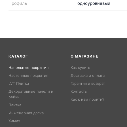
Профиль
одноуровневый
КАТАЛОГ
О МАГАЗИНЕ
Напольные покрытия
Как купить
Настенные покрытия
Доставка и оплата
LVT Плитка
Гарантия и возврат
Декоративные панели и
Контакты
рейки
Как к нам пройти?
Плитка
Инженерная доска
Химия