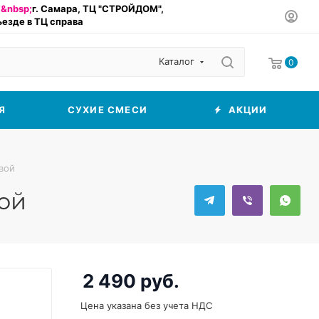
&nbsp;
г. Самара, ТЦ "СТРОЙДОМ",
въезде в ТЦ справа
Каталог
0
Я
СУХИЕ СМЕСИ
АКЦИИ
вой
вой
2 490
руб.
Цена указана без учета НДС