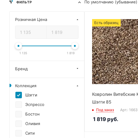
По умолчанию (убывание)
ФИЛЬТР
Розничная Цена
Есть образец
1 135
1 819
Бренд
Коллекция
Ковролин Витебские 
Шэгги
Шэгги 85
Эспрессо
Под заказ
Арт.: 166
Бостон
1 819
руб.
Оливия
Сити