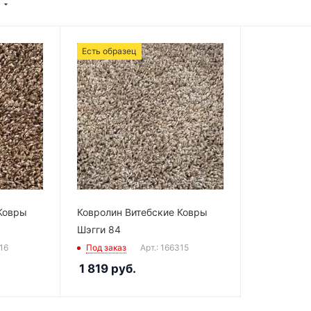
Есть образец
Ковры
Ковролин Витебские Ковры
Шэгги 84
316
Под заказ
Арт.: 166315
1 819
руб.