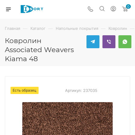
0
—
—
—
—
Главная
Каталог
Напольные покрытия
Ковролин
Ковролин
Associated Weavers
Kiama 48
Есть образец
Артикул:
237035