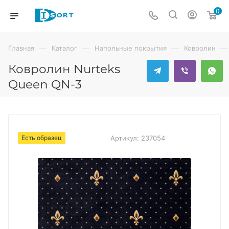
0
—
—
—
—
Главная
Каталог
Напольные покрытия
Ковролин
Ковролин Nurteks
Queen QN-3
Есть образец
Артикул:
237054